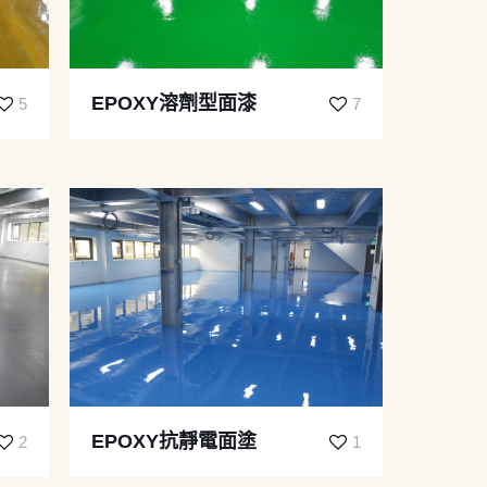
EPOXY溶劑型面漆
5
7
EPOXY抗靜電面塗
2
1