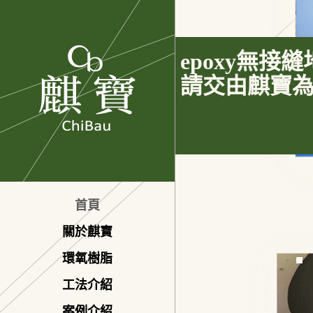
epoxy無接
請交由麒寶
首頁
關於麒寶
環氧樹脂
馬上與我們聯絡
工法介紹
案例介紹