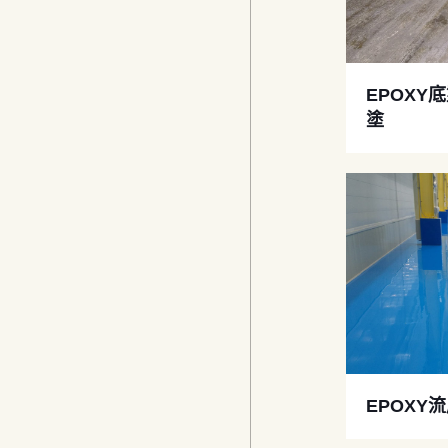
EPOXY
塗
EPOXY