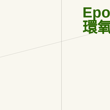
Epo
環