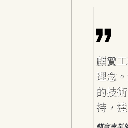
麒寶工
理念。
的技術
持，達
麒寶專業