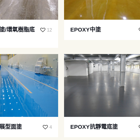
底塗/環氧樹脂底
EPOXY中塗
12
流展型面塗
EPOXY抗靜電底塗
4