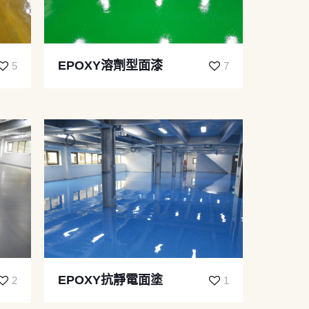
EPOXY溶劑型面漆
5
7
EPOXY抗靜電面塗
2
1