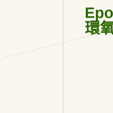
Epo
環