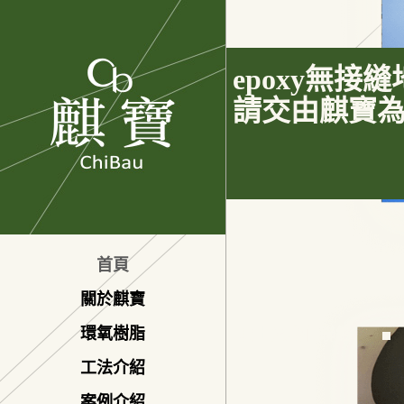
epoxy無接
請交由麒寶
首頁
關於麒寶
環氧樹脂
馬上與我們聯絡
工法介紹
案例介紹