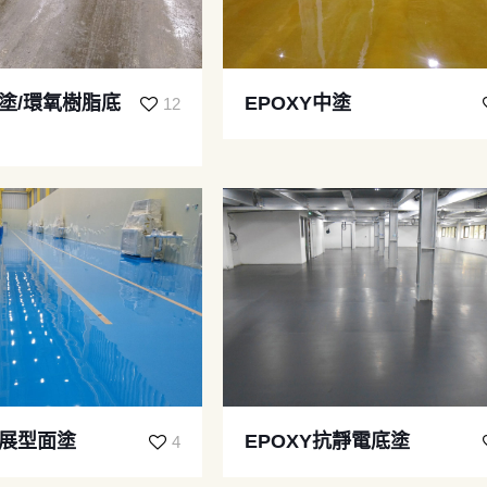
底塗/環氧樹脂底
EPOXY中塗
12
流展型面塗
EPOXY抗靜電底塗
4