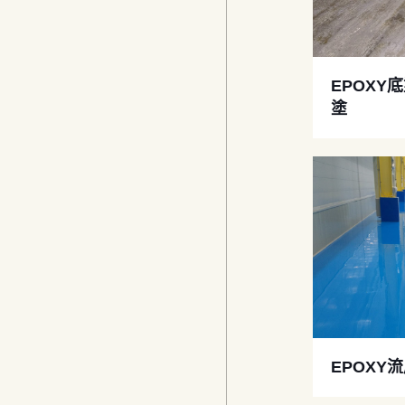
EPOXY
塗
EPOXY