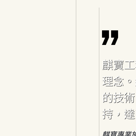
麒寶工
理念。
的技術
持，達
麒寶專業